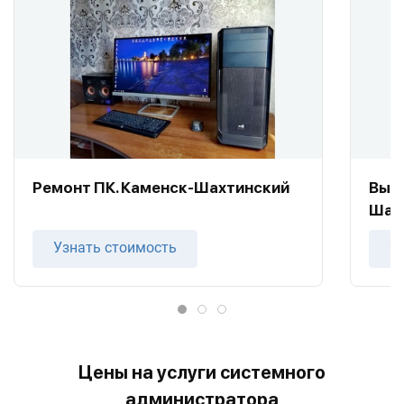
Ремонт ПК. Каменск-Шахтинский
Вызо
Шах
Узнать стоимость
У
Цены на услуги системного
администратора